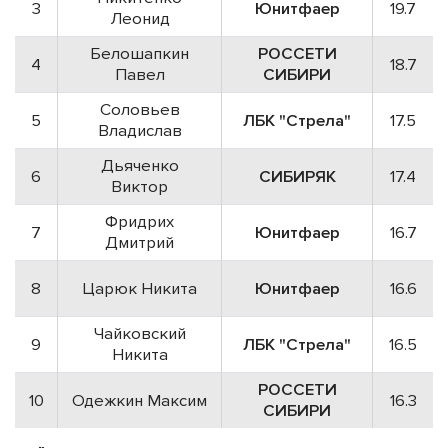
3
Юнитфаер
19.7
Леонид
Белошапкин
РОССЕТИ
4
18.7
Павел
СИБИРИ
Соловьев
5
ЛБК "Стрела"
17.5
Владислав
Дьяченко
6
СИБИРЯК
17.4
Виктор
Фридрих
7
Юнитфаер
16.7
Дмитрий
8
Царюк Никита
Юнитфаер
16.6
Чайковский
9
ЛБК "Стрела"
16.5
Никита
РОССЕТИ
10
Одежкин Максим
16.3
СИБИРИ