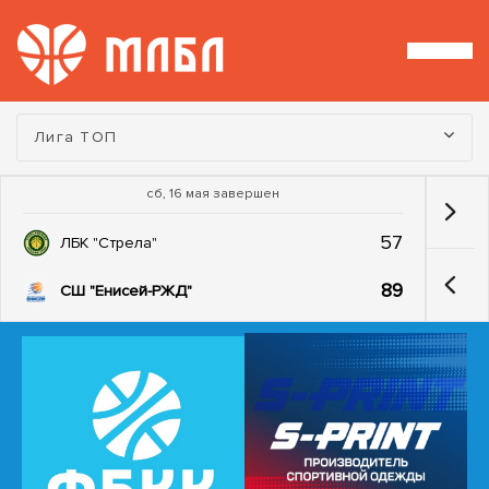
Турнир:
Лига ТОП
сб, 16 мая завершен
57
ЛБК "Стрела"
89
СШ "Енисей-РЖД"