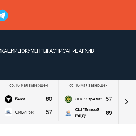
ИКАЦИИ
ДОКУМЕНТЫ
РАСПИСАНИЕ
АРХИВ
сб, 16 мая завершен
сб, 16 мая завершен
80
57
Быки
ЛБК "Стрела"
СШ "Енисей-
57
89
СИБИРЯК
РЖД"