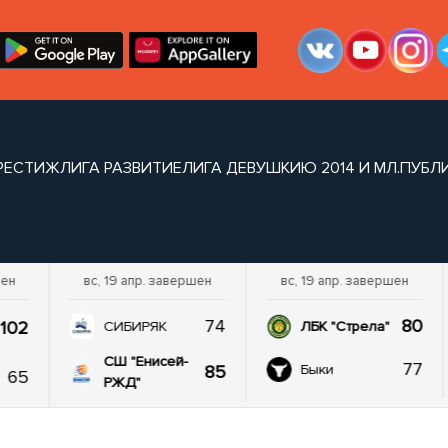
РЕСТИЖ
ЛИГА РАЗВИТИЕ
ЛИГА ДЕВУШКИ
Ю 2014 И МЛ.
ПУБЛ
шен
вс, 19 апр. завершен
вс, 19 апр. завершен
74
80
102
СИБИРЯК
ЛБК "Стрела"
СШ "Енисей-
77
85
Быки
65
РЖД"