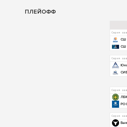
ПЛЕЙОФФ
Серия за
СШ 
СШ 
Серия за
Юн
СИ
Серия за
ЛБК
РО
Серия за
Бык