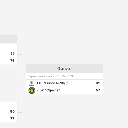
85
74
Финал
Серия завершена 16.05.2026
СШ "Енисей-РЖД"
89
ЛБК "Стрела"
57
80
77