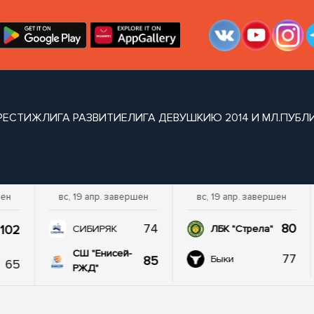
РЕСТИЖ
ЛИГА РАЗВИТИЕ
ЛИГА ДЕВУШКИ
Ю 2014 И МЛ.
ПУБЛ
шен
вс, 19 апр. завершен
вс, 19 апр. завершен
74
80
102
СИБИРЯК
ЛБК "Стрела"
СШ "Енисей-
77
85
Быки
65
РЖД"