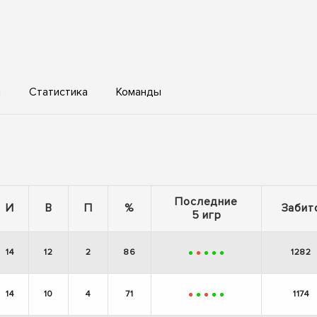
ы
Статистика
Команды
Последние
И
В
П
%
Забит
5 игр
14
12
2
86
1282
+
-
+
+
+
14
10
4
71
1174
-
+
-
+
+