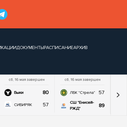
ИКАЦИИ
ДОКУМЕНТЫ
РАСПИСАНИЕ
АРХИВ
сб, 16 мая завершен
сб, 16 мая завершен
80
57
Быки
ЛБК "Стрела"
СШ "Енисей-
57
89
СИБИРЯК
РЖД"