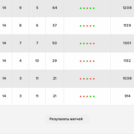
14
9
5
64
1208
+
+
-
+
+
14
8
6
57
1139
+
-
-
-
+
14
7
7
50
1001
+
+
+
-
-
14
4
10
29
1132
-
+
-
-
-
14
3
11
21
1038
-
-
+
-
-
14
3
11
21
914
-
-
-
+
+