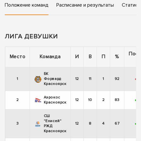
Положение команд
Расписание и результаты
Статист
ЛИГА ДЕВУШКИ
Пос
Место
Команда
И
В
П
%
5
БК
1
Форвард
12
11
1
92
-
Красноярск
Аэрокос
2
12
10
2
83
+
-
Красноярск
СШ
"Енисей"
3
12
8
4
67
+
РЖД
Красноярск