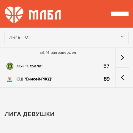
Турнир:
Лига ТОП
сб, 16 мая завершен
57
ЛБК "Стрела"
89
СШ "Енисей-РЖД"
ЛИГА ДЕВУШКИ