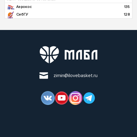
Аэрокос
135
СибГУ
128
zimin@ilovebasket.ru