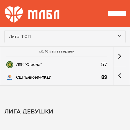
Турнир:
Лига ТОП
сб, 16 мая завершен
57
ЛБК "Стрела"
89
СШ "Енисей-РЖД"
ЛИГА ДЕВУШКИ