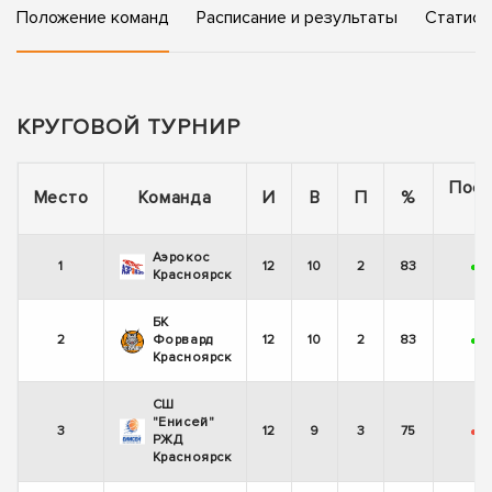
Положение команд
Расписание и результаты
Статист
КРУГОВОЙ ТУРНИР
Пос
Место
Команда
И
В
П
%
5
Аэрокос
1
12
10
2
83
+
-
Красноярск
БК
2
Форвард
12
10
2
83
+
Красноярск
СШ
"Енисей"
3
12
9
3
75
-
РЖД
Красноярск