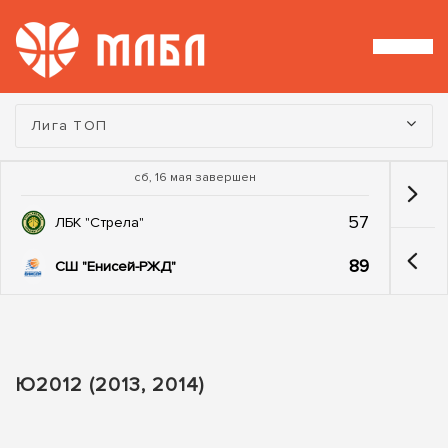
Турнир:
Лига ТОП
сб, 16 мая завершен
57
ЛБК "Стрела"
89
СШ "Енисей-РЖД"
Ю2012 (2013, 2014)