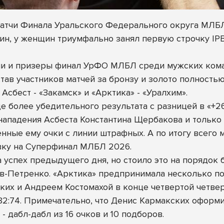
 матчи Финала Уральского Федерального округа МЛБ
ин, у женщин триумфально занял первую строчку IPB
и и призеры финал УрФО МЛБЛ среди мужских коман
став участников матчей за бронзу и золото полност
Асбест - «Закамск» и «Арктика» - «Уралхим».
е более убедительного результата с разницей в «+26
ападения Асбеста Константина Щербакова и только 
нные ему очки с линии штрафных. А по итогу всего 
евку на Суперфинал МЛБЛ 2026.
 успех предыдущего дня, но стоило это на порядок 
в-Петренко. «Арктика» предпринимала несколько по
ских и Андреем Костомахой в конце четвертой четвер
82:74. Примечательно, что Денис Кармакских оформил
- дабл-дабл из 16 очков и 10 подборов.