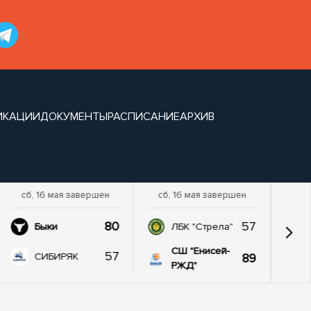
ИКАЦИИ
ДОКУМЕНТЫ
РАСПИСАНИЕ
АРХИВ
сб, 16 мая завершен
сб, 16 мая завершен
80
57
Быки
ЛБК "Стрела"
СШ "Енисей-
57
89
СИБИРЯК
РЖД"