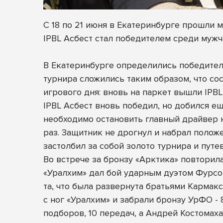
С 18 по 21 июня в Екатеринбурге прошли
IPBL Асбест стал победителем среди мужч
В Екатеринбурге определились победител
турнира сложились таким образом, что со
игрового дня: вновь на паркет вышли IPBL 
IPBL Асбест вновь победил, но добился ещ
необходимо остановить главный драйвер н
раз. Защитник не дрогнул и набрал положе
застолбил за собой золото турнира и пут
Во встрече за бронзу «Арктика» повторила
«Уралхим» дал бой ударным дуэтом Фурсо
та, что была развернута братьями Кармак
с ног «Уралхим» и забрали бронзу УрФО - 
подборов, 10 передач, а Андрей Костомаха 