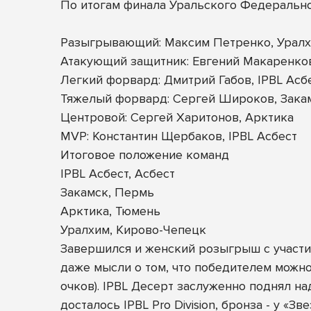
По итогам финала Уральского Федеральн
Разыгрывающий: Максим Петренко, Урал
Атакующий защитник: Евгений Макаренков
Легкий форвард: Дмитрий Габов, IPBL Асб
Тяжелый форвард: Сергей Широков, Зака
Центровой: Сергей Харитонов, Арктика
MVP: Константин Щербаков, IPBL Асбест
Итоговое положение команд
IPBL Асбест, Асбест
Закамск, Пермь
Арктика, Тюмень
Уралхим, Кирово-Чепецк
Завершился и женский розыгрыш с участие
даже мысли о том, что победителем можно
очков). IPBL Десерт заслуженно поднял н
досталось IPBL Pro Division, бронза - у «Зв