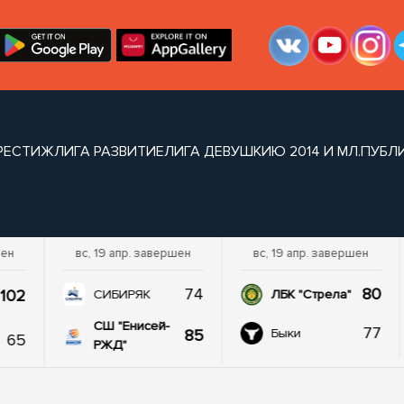
РЕСТИЖ
ЛИГА РАЗВИТИЕ
ЛИГА ДЕВУШКИ
Ю 2014 И МЛ.
ПУБЛ
шен
вс, 19 апр. завершен
вс, 19 апр. завершен
74
80
102
СИБИРЯК
ЛБК "Стрела"
СШ "Енисей-
77
85
Быки
65
РЖД"